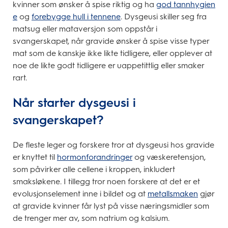
kvinner som ønsker å spise riktig og ha
god tannhygien
e
og
forebygge hull i tennene
. Dysgeusi skiller seg fra
matsug eller mataversjon som oppstår i
svangerskapet, når gravide ønsker å spise visse typer
mat som de kanskje ikke likte tidligere, eller opplever at
noe de likte godt tidligere er uappetittlig eller smaker
rart.
Når starter dysgeusi i
svangerskapet?
De fleste leger og forskere tror at dysgeusi hos gravide
er knyttet til
hormonforandringer
og væskeretensjon,
som påvirker alle cellene i kroppen, inkludert
smaksløkene. I tillegg tror noen forskere at det er et
evolusjonselement inne i bildet og at
metallsmaken
gjør
at gravide kvinner får lyst på visse næringsmidler som
de trenger mer av, som natrium og kalsium.