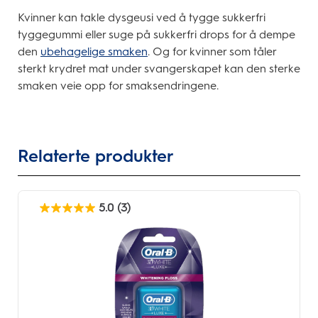
Kvinner kan takle dysgeusi ved å tygge sukkerfri
tyggegummi eller suge på sukkerfri drops for å dempe
den
ubehagelige smaken
. Og for kvinner som tåler
sterkt krydret mat under svangerskapet kan den sterke
smaken veie opp for smaksendringene.
Relaterte produkter
5.0
(3)
5.0
av
5
stjerner.
3
omtaler