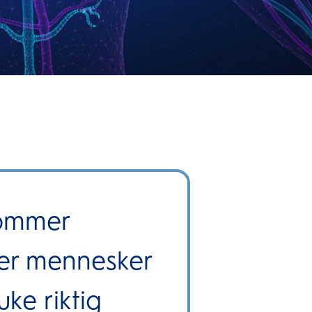
ommer
der mennesker
ke riktig