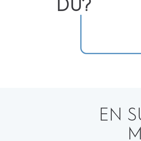
DU?
EN S
M