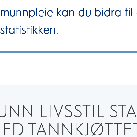
munnpleie kan du bidra til
statistikken.
UNN LIVSSTIL ST
ED TANNKJØTT