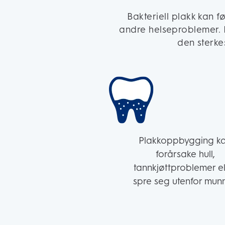
Bakteriell plakk kan 
andre helseproblemer. F
den sterke
Plakkoppbygging k
forårsake hull,
tannkjøttproblemer el
spre seg utenfor mun