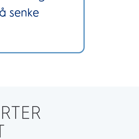
 å senke
ARTER
ET