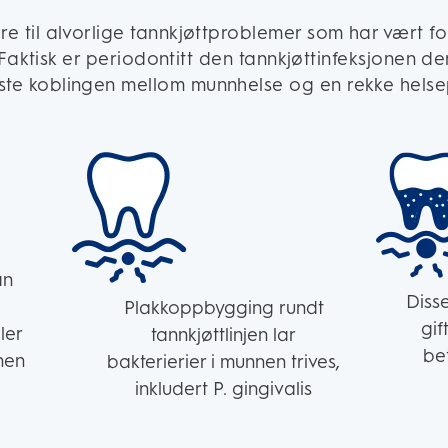
føre til alvorlige tannkjøttproblemer som har vært 
aktisk er periodontitt den tannkjøttinfeksjonen de
ste koblingen mellom munnhelse og en rekke hels
an
Diss
Plakkoppbygging rundt
gif
ler
tannkjøttlinjen lar
be
nen
bakterierier i munnen trives,
inkludert P. gingivalis