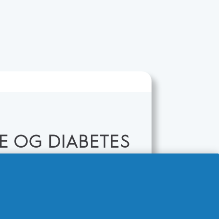
E OG DIABETES
iabetes er ofte vant til å
stander. Med et konstant fokus på
 kanskje ikke så overraskende at
re av sentral betydning for alle