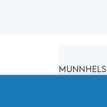
MUNNHELS
Personer som lever med d
håndtere flere helsetil
blodsukkernivået er det
god munnhygiene bør væ
diabetikere.