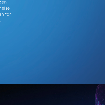
pen.
nelse
en for
r.