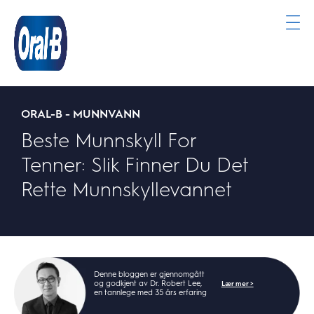
Oral-
B
ORAL-B - MUNNVANN
Hjemmeside
Beste Munnskyll For
Tenner: Slik Finner Du Det
Rette Munnskyllevannet
Denne bloggen er gjennomgått
og godkjent av Dr. Robert Lee,
Lær mer >
en tannlege med 35 års erfaring