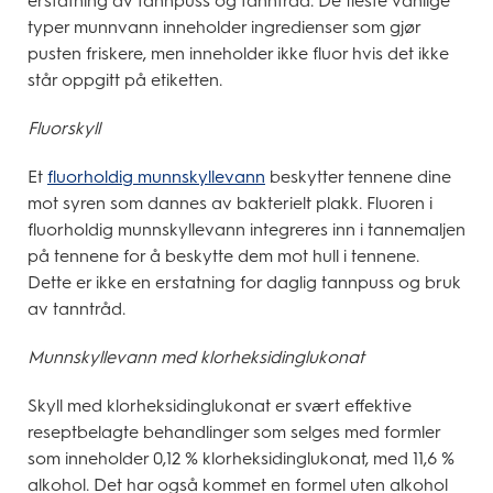
erstatning av tannpuss og tanntråd. De fleste vanlige
typer munnvann inneholder ingredienser som gjør
pusten friskere, men inneholder ikke fluor hvis det ikke
står oppgitt på etiketten.
Fluorskyll
Et
fluorholdig munnskyllevann
beskytter tennene dine
mot syren som dannes av bakterielt plakk. Fluoren i
fluorholdig munnskyllevann integreres inn i tannemaljen
på tennene for å beskytte dem mot hull i tennene.
Dette er ikke en erstatning for daglig tannpuss og bruk
av tanntråd.
Munnskyllevann med klorheksidinglukonat
Skyll med klorheksidinglukonat er svært effektive
reseptbelagte behandlinger som selges med formler
som inneholder 0,12 % klorheksidinglukonat, med 11,6 %
alkohol. Det har også kommet en formel uten alkohol