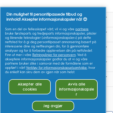
Din mulighet til persontilpassede tilbud og
innhold! Aksepter informasjonskapsler nå! 😊
KJØP
Som en del av fellesskapet vårt, vil vi og våre
partnere
bruke førsteparts og tredjeparts informasjonskapsler, piksler
LÆR
og liknende teknologier («informasjonskapsler») på dette
nettsted for å gi deg persontilpasset annonsering basert på
interessene dine og nettlesingen din, for å gjennomføre
RELATERTE NETTSTEDER
analyser og for å forbedre opplevelsen din på nettstedet.
Finn ut mer i våre
Retningslinjer for personvern
. Ved å
akseptere informasjonskapsler godtar du at vi og våre
partnere bruker slike i samsvar med de formålene som er
Vår ambisjon
oppført i vårt
Verktøy for informasjonskapselsamtykke
, hvor
du enkelt kan skru dem av igjen når som helst.
TA KONTAKT
Aksepter alle
Avvis alle
cookies
informasjonskapsle
Mine data
r
Regler og vilkår
Jeg avgjør
Personvern