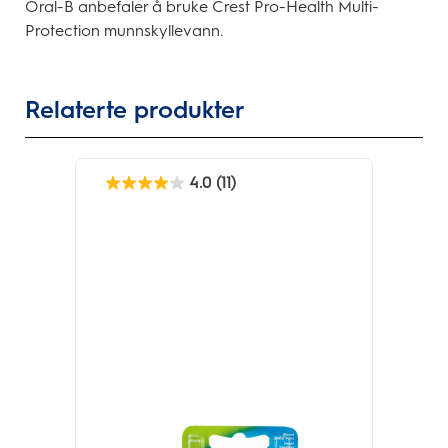
Oral-B anbefaler å bruke Crest Pro-Health Multi-
Protection munnskyllevann.
Relaterte produkter
4.0
(11)
4.0
av
5
stjerner.
11
omtaler