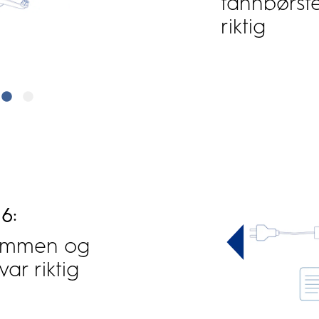
tannbørst
riktig
6:
sammen og
ar riktig