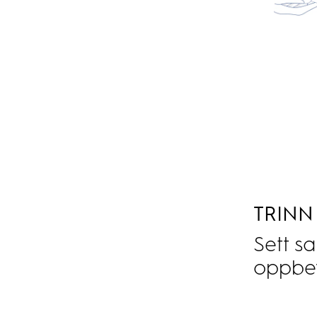
TRINN 
Sett 
oppbev