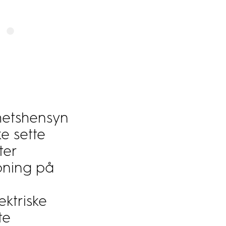
rhetshensyn
e sette
ter
pning på
ektriske
te