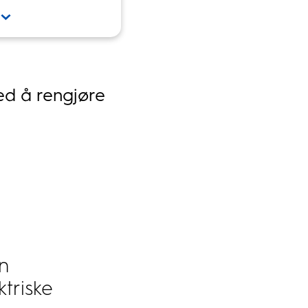
ed å rengjøre
in
ktriske