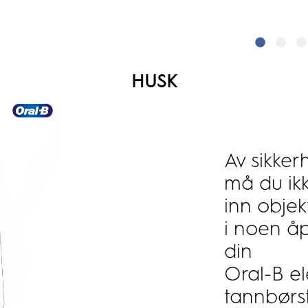
HUSK
Av sikke
må du ikk
inn objek
i noen å
din
Oral-B el
tannbørs