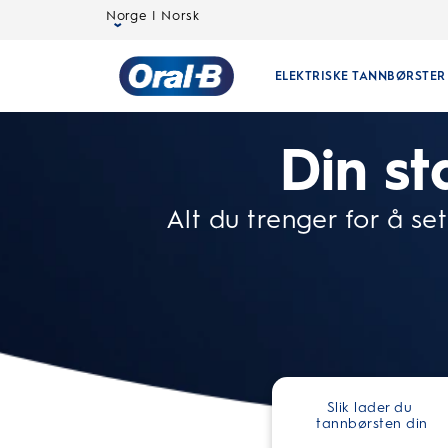
Norge | Norsk
ELEKTRISKE TANNBØRSTER
Oral-
Din st
B
Alt du trenger for å s
Hjemmeside
Slik lader du 
tannbørsten din