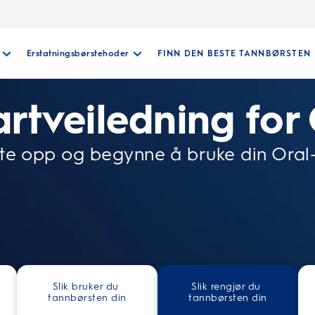
Erstatningsbørstehoder
FINN DEN BESTE TANNBØRSTEN
artveiledning for
ette opp og begynne å bruke din Oral-
Slik bruker du 
Slik rengjør du 
tannbørsten din
tannbørsten din