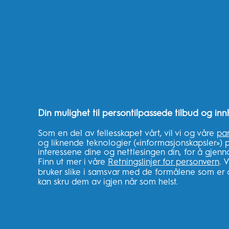
Har du fremdeles spørsmål om hvordan du
Din mulighet til persontilpassede tilbud og in
KJØP
LÆR
Som en del av fellesskapet vårt, vil vi og våre
pa
og liknende teknologier («informasjonskapsler») 
Finn den beste
Hvorfor Oral-B
interessene dine og nettlesingen din, for å gjen
tannbørsten
Elektriske Tann
Finn ut mer i våre
Retningslinjer for personvern
. 
Elektriske tannbørster
Hvorfor Oral-B
bruker slike i samsvar med de formålene som er 
Tanntråd?
kan skru dem av igjen når som helst.
Nye børstehoder
Hvorfor Oral B
Manuelle tannbørster
Tannkrem?
Tanntråd
Dårlig Ånde