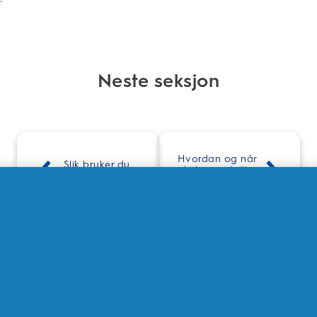
Neste seksjon
Hvordan og når 
Slik bruker du 
du bør erstatte 
tannbørsten din
tannbørsten din
 MER UT AV DIN ORAL-B TANNBØR