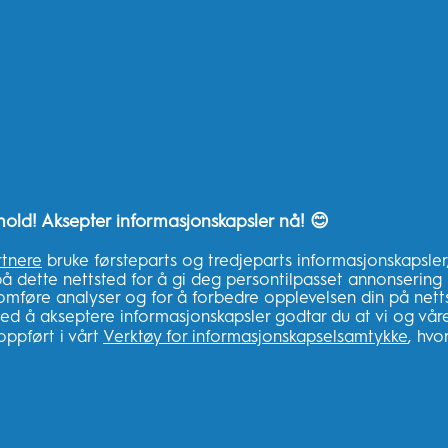
Motta +1 års gratis 
Handle Oral-B påfyll 
garanti
børstehoder
 kan komme i gang med din Oral-B elektriske tannbør
nhold! Aksepter informasjonskapsler nå! 😊
RELATERTE
Vår a
rtnere
bruke førsteparts og tredjeparts informasjonskapsler,
NETTSTEDER
på dette nettsted for å gi deg persontilpasset annonsering
Big Ret
nomføre analyser og for å forbedre opplevelsen din på nett
børster?
P&G-merker
Ved å akseptere informasjonskapsler godtar du at vi og vår
Ingredi
oppført i vårt
Verktøy for informasjonskapselsamtykke
, hvo
For tannhelsepersonell
Produkt
Braun
Din Gen