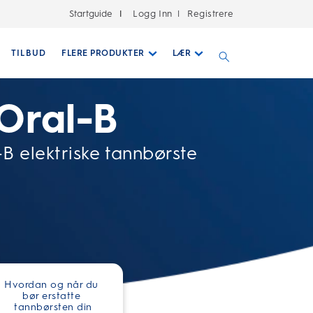
Startguide
Logg Inn
Registrere
|
TILBUD
FLERE PRODUKTER
LÆR
 Oral-B
B elektriske tannbørste
Hvordan og når du 
bør erstatte 
tannbørsten din