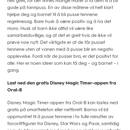
helt greit, for det finnes mange måter å få dem til å bli
gode på tannpuss. En av disse måtene vil helt klart
hjelpe deg og barnet til å bli pusse tennene
regelmessig. Bare husk å være positiv og å ha det
moro. Husk at barn ikke alltid vil være like
samarbeidsvillige, og at det er greit hvis de ikke vil
prøve noe nytt. Det viktigste er at de får pusset
tennene uten at vanen med å pusse blir en negativ
opplevelse. Fordi når de pusser bra, er det positivt for
alle. Her er noen ideer som kan få deg – og barnet – i
gang.
Last ned den gratis Disney Magic Timer-appen fra
Oral-B
Disney Magic Timer-appen fra Oral-B kan lastes ned
gratis på smarttelefon eller nettbrett. Barna vil bli
oppmuntret til å pusse tennene i to fulle minutter av
favorittfigurer fra Disney, Star Wars og Pixar, samtidig