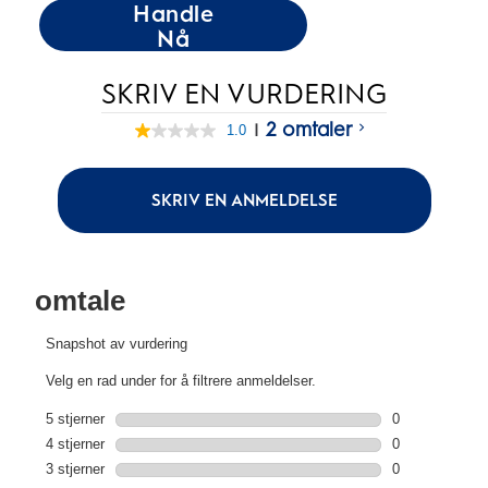
Handle
Nå
SKRIV EN VURDERING
2 omtaler
|
1.0
1.0
av
5
stjerner,
SKRIV EN ANMELDELSE
gjennomsnittlig
vurderingsverdi.
Read
2
Reviews.
Samme
sidelenke.