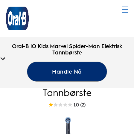
Oral-
B
Oral-B iO Kids Marvel Spider-Man Elektrisk
Hjemmeside
Tannbørste
Oral-B iO Kids Marvel
Handle Nå
Spider-Man Elektrisk
Tannbørste
1.0
(2)
1.0
av
5
stjerner.
2
omtaler