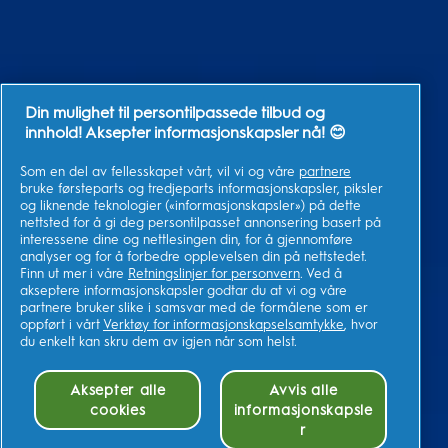
Din mulighet til persontilpassede tilbud og
innhold! Aksepter informasjonskapsler nå! 😊
Som en del av fellesskapet vårt, vil vi og våre
partnere
bruke førsteparts og tredjeparts informasjonskapsler, piksler
og liknende teknologier («informasjonskapsler») på dette
nettsted for å gi deg persontilpasset annonsering basert på
interessene dine og nettlesingen din, for å gjennomføre
analyser og for å forbedre opplevelsen din på nettstedet.
Finn ut mer i våre
Retningslinjer for personvern
. Ved å
akseptere informasjonskapsler godtar du at vi og våre
partnere bruker slike i samsvar med de formålene som er
oppført i vårt
Verktøy for informasjonskapselsamtykke
, hvor
du enkelt kan skru dem av igjen når som helst.
Aksepter alle
Avvis alle
cookies
informasjonskapsle
r